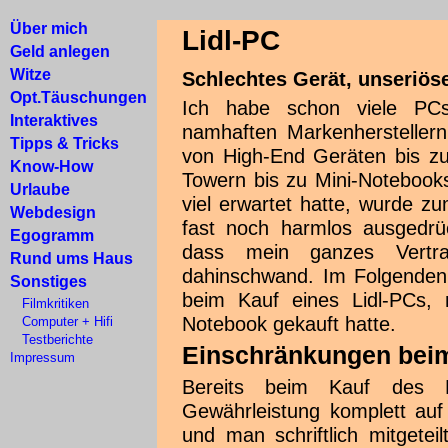
Über mich
Lidl-PC
Geld anlegen
Witze
Schlechtes Gerät, unseriö
Opt.Täuschungen
Ich habe schon viele PC
Interaktives
namhaften Markenhersteller
Tipps & Tricks
von High-End Geräten bis zu
Know-How
Towern bis zu Mini-Notebooks
Urlaube
viel erwartet hatte, wurde zu
Webdesign
fast noch harmlos ausgedrü
Egogramm
dass mein ganzes Vertr
Rund ums Haus
dahinschwand. Im Folgenden 
Sonstiges
beim Kauf eines Lidl-PCs, 
Filmkritiken
Notebook gekauft hatte.
Computer + Hifi
Testberichte
Einschränkungen bei
Impressum
Bereits beim Kauf des P
Gewährleistung komplett auf
und man schriftlich mitgete