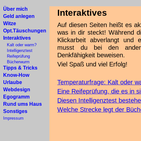
Über mich
Interaktives
Geld anlegen
Witze
Auf diesen Seiten heißt es a
Opt.Täuschungen
was in dir steckt! Während d
Interaktives
Klickarbeit abverlangt und 
Kalt oder warm?
musst du bei den anderen
Intelligenztest
Denkfähigkeit beweisen.
Reifeprüfung
Bücherwurm
Viel Spaß und viel Erfolg!
Tipps & Tricks
Know-How
Temperaturfrage: Kalt oder wa
Urlaube
Webdesign
Eine Reifeprüfung, die es in si
Egogramm
Diesen Intelligenztest bestehe
Rund ums Haus
Welche Strecke legt der Büc
Sonstiges
Impressum