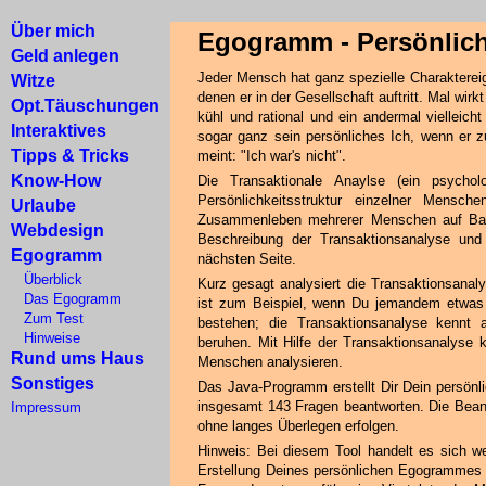
Über mich
Egogramm - Persönlich
Geld anlegen
Jeder Mensch hat ganz spezielle Charaktereig
Witze
denen er in der Gesellschaft auftritt. Mal wi
Opt.Täuschungen
kühl und rational und ein andermal vielleicht
Interaktives
sogar ganz sein persönliches Ich, wenn er z
Tipps & Tricks
meint: "Ich war's nicht".
Know-How
Die Transaktionale Anaylse (ein psychol
Persönlichkeitsstruktur einzelner Mensc
Urlaube
Zusammenleben mehrerer Menschen auf Basis
Webdesign
Beschreibung der Transaktionsanalyse un
Egogramm
nächsten Seite.
Überblick
Kurz gesagt analysiert die Transaktionsana
Das Egogramm
ist zum Beispiel, wenn Du jemandem etwas 
Zum Test
bestehen; die Transaktionsanalyse kennt 
Hinweise
beruhen. Mit Hilfe der Transaktionsanalyse
Rund ums Haus
Menschen analysieren.
Sonstiges
Das Java-Programm erstellt Dir Dein persönl
insgesamt 143 Fragen beantworten. Die Beant
Impressum
ohne langes Überlegen erfolgen.
Hinweis: Bei diesem Tool handelt es sich w
Erstellung Deines persönlichen Egogrammes 