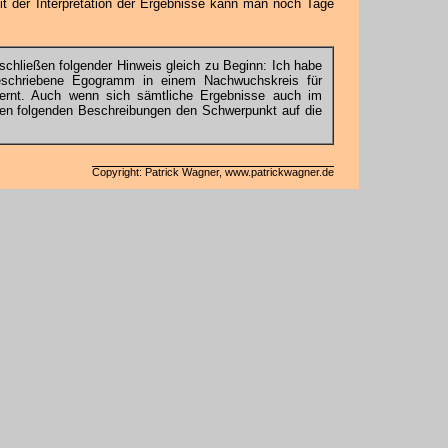
Mit der Interpretation der Ergebnisse kann man noch Tage
hließen folgender Hinweis gleich zu Beginn: Ich habe
beschriebene Egogramm in einem Nachwuchskreis für
elernt. Auch wenn sich sämtliche Ergebnisse auch im
den folgenden Beschreibungen den Schwerpunkt auf die
Copyright: Patrick Wagner, www.patrickwagner.de