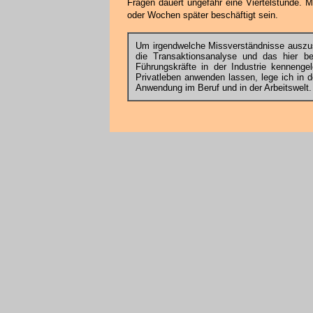
Fragen dauert ungefähr eine Viertelstunde. 
oder Wochen später beschäftigt sein.
Um irgendwelche Missverständnisse auszusc
die Transaktionsanalyse und das hier 
Führungskräfte in der Industrie kenneng
Privatleben anwenden lassen, lege ich in 
Anwendung im Beruf und in der Arbeitswelt.