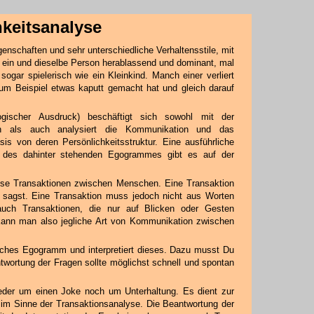
keitsanalyse
enschaften und sehr unterschiedliche Verhaltensstile, mit
rkt ein und dieselbe Person herablassend und dominant, mal
 sogar spielerisch wie ein Kleinkind. Manch einer verliert
um Beispiel etwas kaputt gemacht hat und gleich darauf
ogischer Ausdruck) beschäftigt sich sowohl mit der
hen als auch analysiert die Kommunikation und das
 von deren Persönlichkeitsstruktur. Eine ausführliche
d des dahinter stehenden Egogrammes gibt es auf der
lyse Transaktionen zwischen Menschen. Eine Transaktion
sagst. Eine Transaktion muss jedoch nicht aus Worten
auch Transaktionen, die nur auf Blicken oder Gesten
 kann man also jegliche Art von Kommunikation zwischen
iches Egogramm und interpretiert dieses. Dazu musst Du
wortung der Fragen sollte möglichst schnell und spontan
eder um einen Joke noch um Unterhaltung. Es dient zur
im Sinne der Transaktionsanalyse. Die Beantwortung der