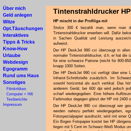
Über mich
Tintenstrahldrucker HP
Geld anlegen
HP mischt in der Profiliga mit
Witze
Stolze 300 € bezahlt man, wenn man da
Opt.Täuschungen
Tintenstrahldrucker erwerben will. Dafür be
Interaktives
in Sachen Qualität und Leistung auszeich
Tipps & Tricks
aufweist.
Know-How
Der HP DeskJet 990 cxi überzeugt in allen D
Urlaube
normaler Tintenstrahldrucker, d.h. er hat die ü
für eine schwarze Patrone (reicht für 800-850
Webdesign
knapp 1000 Seiten.
Egogramm
Der HP DeskJet 990 cxi verfügt über eine US
Rund ums Haus
Infrarot-Schnittstelle zusätzlich. Im Schw
Sonstiges
sowohl horizontal als auch vertikal. Das hö
anderem Gerät; bei 600 dpi wird jedoch je
Filmkritiken
scharf wiedergegeben. Eine höhere Auflösun
Computer + Hifi
Farbmodus dagegen glänzt der HP mit 2400 x 1
Testberichte
Impressum
Der HP DeskJet 990 cxi überzeugt wie gesag
werden nahezu perfekt wiedergegeben, eg
Fotospezialpapier ausdruckt, wird mit einer 
Ein Bogen Fotopapier kostet bei HP übrigen
liegen mit 5 Cent im Schwarz-Weiß Modus un