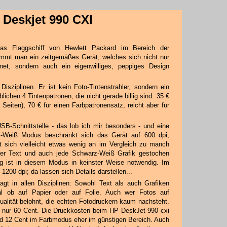
 Deskjet 990 CXI
s Flaggschiff von Hewlett Packard im Bereich der
kommt man ein zeitgemäßes Gerät, welches sich nicht nur
net, sondern auch ein eigenwilliges, peppiges Design
isziplinen. Er ist kein Foto-Tintenstrahler, sondern ein
blichen 4 Tintenpatronen, die nicht gerade billig sind: 35 €
 Seiten), 70 € für einen Farbpatronensatz, reicht aber für
B-Schnittstelle - das lob ich mir besonders - und eine
arz-Weiß Modus beschränkt sich das Gerät auf 600 dpi,
rt sich vielleicht etwas wenig an im Vergleich zu manch
der Text und auch jede Schwarz-Weiß Grafik gestochen
g ist in diesem Modus in keinster Weise notwendig. Im
200 dpi; da lassen sich Details darstellen...
t in allen Disziplinen: Sowohl Text als auch Grafiken
al ob auf Papier oder auf Folie. Auch wer Fotos auf
Qualität belohnt, die echten Fotodruckern kaum nachsteht.
s nur 60 Cent. Die Druckkosten beim HP DeskJet 990 cxi
d 12 Cent im Farbmodus eher im günstigen Bereich. Auch