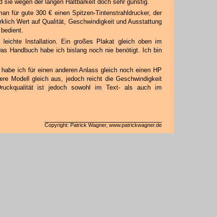
nd sie wegen der langen Haltbarkeit doch sehr günstig.
an für gute 300 € einen Spitzen-Tintenstrahldrucker, der
irklich Wert auf Qualität, Geschwindigkeit und Ausstattung
 bedient.
eichte Installation. Ein großes Plakat gleich oben im
Das Handbuch habe ich bislang noch nie benötigt. Ich bin
 habe ich für einen anderen Anlass gleich noch einen HP
ere Modell gleich aus, jedoch reicht die Geschwindigkeit
ruckqualität ist jedoch sowohl im Text- als auch im
Copyright: Patrick Wagner, www.patrickwagner.de