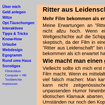
Über mich
Ritter aus Leidensc
Geld anlegen
Witze
Mehr Film bekommen als er
Opt.Täuschungen
Meine Erwartungen an "Ritt
Interaktives
nicht allzu hoch. Wenn e
Tipps & Tricks
Weltgeschichte auf die Schi
Know-How
skeptisch, da der Film in ei
Urlaube
"Ritter aus Leidenschaft" bin
Webdesign
bekommen als ich erwartet h
Egogramm
Wie macht man einen 
Rund ums Haus
Sonstiges
Vielleicht sollte ich mich ers
Filmkritiken
Film macht. Wenn es mittelal
Computer + Hifi
viel falsch machen: Man ka
Testberichte
Impressum
kann nicht zeitgenössis
unpassenden Humor hineinbri
idiotischen Klamauk abarten
Umständen nur noch den Kopf