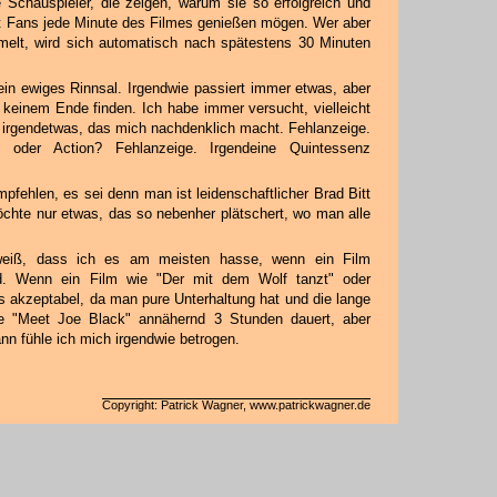
Schauspieler, die zeigen, warum sie so erfolgreich und
itt Fans jede Minute des Filmes genießen mögen. Wer aber
melt, wird sich automatisch nach spätestens 30 Minuten
 ein ewiges Rinnsal. Irgendwie passiert immer etwas, aber
zu keinem Ende finden. Ich habe immer versucht, vielleicht
, irgendetwas, das mich nachdenklich macht. Fehlanzeige.
 oder Action? Fehlanzeige. Irgendeine Quintessenz
pfehlen, es sei denn man ist leidenschaftlicher Brad Bitt
chte nur etwas, das so nebenher plätschert, wo man alle
 weiß, dass ich es am meisten hasse, wenn ein Film
rd. Wenn ein Film wie "Der mit dem Wolf tanzt" oder
as akzeptabel, da man pure Unterhaltung hat und die lange
ie "Meet Joe Black" annähernd 3 Stunden dauert, aber
nn fühle ich mich irgendwie betrogen.
Copyright: Patrick Wagner, www.patrickwagner.de