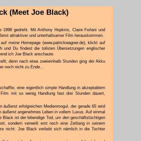
ck (Meet Joe Black)
e 1998 gedreht. Mit Anthony Hopkins, Claire Forlani und
ußerst attraktiver und unterhaltsamer Film herauskommen.
uf meine Homepage (www.patrickwagner.de), klickt auf
 und Du findest die tollsten Übersetzungen englischer
hrend ich Joe Black anschaute.
ellt; denn nach etwa zweieinhalb Stunden ging der Akku
r noch nicht zu Ende...
eschaffte, eine eigentlich simple Handlung in akzeptablem
Film mit so wenig Handlung fast drei Stunden dauert,
 äußerst erfolgreichen Medienmogul, der gerade 65 wird
och äußerst angenehmes Leben in vollem Luxus. Auf einmal
Joe Black ist der lebendige Tod, um den geschäftstüchtigen
rt, sondern verweilt erst noch eine Zeitlang in seinem
ze nicht: Joe Black verliebt sich nämlich in die Tochter