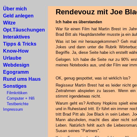
Über mich
Rendevouz mit Joe Bla
Geld anlegen
Ich habe es überstanden
Witze
War für einen Film hat Martin Brest im Jahr
Opt.Täuschungen
Brad Bitt als Hauptdarsteller musste ja ein ä
Interaktives
Was ist bei mir herausgekommen? Geh mal a
Tipps & Tricks
Jokes und dann unter die Rubrik Wörterbuch
Know-How
Begriffe. Ja, diese Seite habe ich erstellt wä
Urlaube
Gelogen. Ich habe die Seite nur zu 90% erst
Webdesign
meines Notebooks aus, und der Film war imme
Egogramm
OK, genug gespottet, was ist wirklich los?
Rund ums Haus
Regisseur Martin Brest hat es leider nicht g
Sonstiges
Zeitrahmen abspielen zu lassen. Wenn ein 
Filmkritiken
stimmt irgendetwas nicht.
Computer + Hifi
Warum geht es? Anthony Hopkins spielt einen
Testberichte
und in Ruhestand tritt. Er führt ein immer n
Impressum
tritt Brad Pitt als Joe Black in sein Leben. 
Mann abzuholen, macht dies aber nicht sofo
Leben. Natürlich fehlt auch die Liebesroman
Susan seines "Partners".