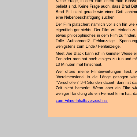
Keine Frage, in dem Film erlebt man Klasse 
beliebt sind. Keine Frage auch, dass Brad B
Brad Pitt nicht gerade wie einen Gott anhim
eine Nebenbeschäftigung suchen.
Der Film plätschert nämlich vor sich hin wie
eigentlich gar nichts. Der Film will einfach 
etwas philosophisches in dem Film zu finden
Tolle Aufnahmen? Fehlanzeige. Spannung
wenigstens zum Ende? Fehlanzeige.
Meet Joe Black kann ich in keinster Weise em
Fan oder man hat noch einiges zu tun und mö
10 Minuten mal hinschaut.
Wer öfters meine Filmbewertungen liest,
überdimensional in die Länge gezogen wi
"Verschollen" 3-4 Stunden dauert, dann ist d
Zeit nicht bemerkt. Wenn aber ein Film w
weniger Handlung als ein Fernsehkrimi hat, da
zum Filme-Inhaltsverzeichnis