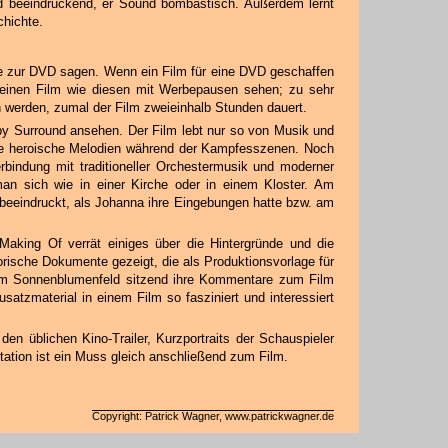
d beeindruckend, er Sound bombastisch. Außerdem lernt
chichte.
e zur DVD sagen. Wenn ein Film für eine DVD geschaffen
s einen Film wie diesen mit Werbepausen sehen; zu sehr
erden, zumal der Film zweieinhalb Stunden dauert.
lby Surround ansehen. Der Film lebt nur so von Musik und
ite heroische Melodien während der Kampfesszenen. Noch
rbindung mit traditioneller Orchestermusik und moderner
man sich wie in einer Kirche oder in einem Kloster. Am
eeindruckt, als Johanna ihre Eingebungen hatte bzw. am
 Making Of verrät einiges über die Hintergründe und die
orische Dokumente gezeigt, die als Produktionsvorlage für
inem Sonnenblumenfeld sitzend ihre Kommentare zum Film
satzmaterial in einem Film so fasziniert und interessiert
den üblichen Kino-Trailer, Kurzportraits der Schauspieler
tation ist ein Muss gleich anschließend zum Film.
Copyright: Patrick Wagner, www.patrickwagner.de