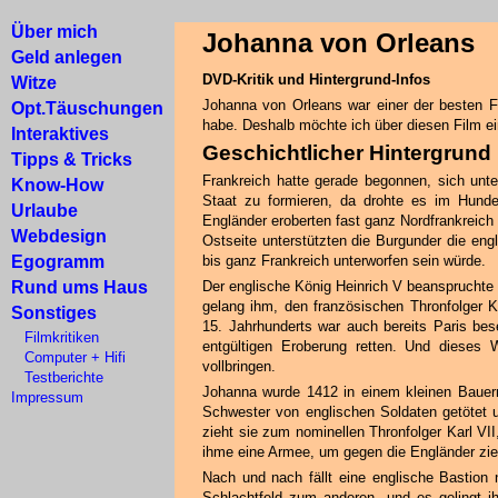
Über mich
Johanna von Orleans
Geld anlegen
DVD-Kritik und Hintergrund-Infos
Witze
Johanna von Orleans war einer der besten 
Opt.Täuschungen
habe. Deshalb möchte ich über diesen Film ei
Interaktives
Geschichtlicher Hintergrund
Tipps & Tricks
Frankreich hatte gerade begonnen, sich unte
Know-How
Staat zu formieren, da drohte es im Hunder
Urlaube
Engländer eroberten fast ganz Nordfrankreich
Webdesign
Ostseite unterstützten die Burgunder die eng
Egogramm
bis ganz Frankreich unterworfen sein würde.
Rund ums Haus
Der englische König Heinrich V beanspruchte 
gelang ihm, den französischen Thronfolger K
Sonstiges
15. Jahrhunderts war auch bereits Paris bes
Filmkritiken
entgültigen Eroberung retten. Und dieses
Computer + Hifi
vollbringen.
Testberichte
Johanna wurde 1412 in einem kleinen Bauern
Impressum
Schwester von englischen Soldaten getötet u
zieht sie zum nominellen Thronfolger Karl VII
ihme eine Armee, um gegen die Engländer zie
Nach und nach fällt eine englische Bastion 
Schlachtfeld zum anderen, und es gelingt i