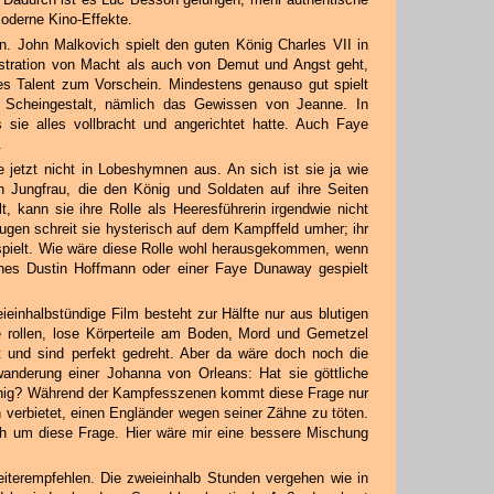
moderne Kino-Effekte.
n. John Malkovich spielt den guten König Charles VII in
tration von Macht als auch von Demut und Angst geht,
es Talent zum Vorschein. Mindestens genauso gut spielt
Scheingestalt, nämlich das Gewissen von Jeanne. In
sie alles vollbracht und angerichtet hatte. Auch Faye
.
e jetzt nicht in Lobeshymnen aus. An sich ist sie ja wie
n Jungfrau, die den König und Soldaten auf ihre Seiten
t, kann sie ihre Rolle als Heeresführerin irgendwie nicht
ugen schreit sie hysterisch auf dem Kampffeld umher; ihr
spielt. Wie wäre diese Rolle wohl herausgekommen, wenn
ines Dustin Hoffmann oder einer Faye Dunaway gespielt
einhalbstündige Film besteht zur Hälfte nur aus blutigen
 rollen, lose Körperteile am Boden, Mord und Gemetzel
und sind perfekt gedreht. Aber da wäre doch noch die
anderung einer Johanna von Orleans: Hat sie göttliche
innig? Während der Kampfesszenen kommt diese Frage nur
 verbietet, einen Engländer wegen seiner Zähne zu töten.
h um diese Frage. Hier wäre mir eine bessere Mischung
iterempfehlen. Die zweieinhalb Stunden vergehen wie in