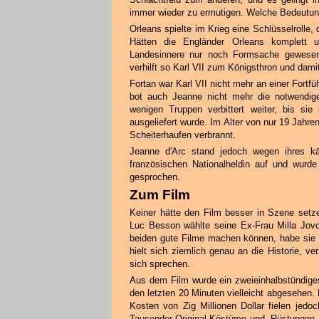
immer wieder zu ermutigen. Welche Bedeutung
Orleans spielte im Krieg eine Schlüsselrolle,
Hätten die Engländer Orleans komplett u
Landesinnere nur noch Formsache gewesen.
verhilft so Karl VII zum Königsthron und dami
Fortan war Karl VII nicht mehr an einer Fortf
bot auch Jeanne nicht mehr die notwendig
wenigen Truppen verbittert weiter, bis s
ausgeliefert wurde. Im Alter von nur 19 Jahr
Scheiterhaufen verbrannt.
Jeanne d'Arc stand jedoch wegen ihres kä
französischen Nationalheldin auf und wurde
gesprochen.
Zum Film
Keiner hätte den Film besser in Szene setz
Luc Besson wählte seine Ex-Frau Milla Jovov
beiden gute Filme machen können, habe si
hielt sich ziemlich genau an die Historie, ver
sich sprechen.
Aus dem Film wurde ein zweieinhalbstündiges
den letzten 20 Minuten vielleicht abgesehen.
Kosten von Zig Millionen Dollar fielen jedoc
Tausender Original-Köstüme und -Rüstungen.