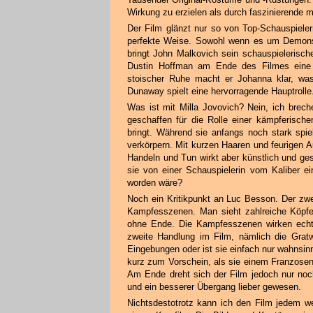
Wirkung zu erzielen als durch faszinierende 
Der Film glänzt nur so von Top-Schauspieler
perfekte Weise. Sowohl wenn es um Demons
bringt John Malkovich sein schauspielerisch
Dustin Hoffman am Ende des Filmes eine 
stoischer Ruhe macht er Johanna klar, was 
Dunaway spielt eine hervorragende Hauptrolle
Was ist mit Milla Jovovich? Nein, ich brech
geschaffen für die Rolle einer kämpferische
bringt. Während sie anfangs noch stark spiel
verkörpern. Mit kurzen Haaren und feurigen A
Handeln und Tun wirkt aber künstlich und ge
sie von einer Schauspielerin vom Kaliber e
worden wäre?
Noch ein Kritikpunkt an Luc Besson. Der zwei
Kampfesszenen. Man sieht zahlreiche Köpfe
ohne Ende. Die Kampfesszenen wirken echt 
zweite Handlung im Film, nämlich die Gratw
Eingebungen oder ist sie einfach nur wahns
kurz zum Vorschein, als sie einem Franzosen
Am Ende dreht sich der Film jedoch nur noc
und ein besserer Übergang lieber gewesen.
Nichtsdestotrotz kann ich den Film jedem we