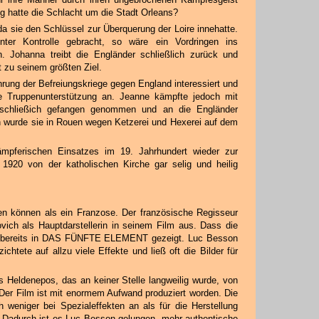
 hatte die Schlacht um die Stadt Orleans?
 da sie den Schlüssel zur Überquerung der Loire innehatte.
nter Kontrolle gebracht, so wäre ein Vordringen ins
 Johanna treibt die Engländer schließlich zurück und
t zu seinem größten Ziel.
ührung der Befreiungskriege gegen England interessiert und
e Truppenunterstützung an. Jeanne kämpfte jedoch mit
ie schließich gefangen genommen und an die Engländer
en wurde sie in Rouen wegen Ketzerei und Hexerei auf dem
mpferischen Einsatzes im 19. Jahrhundert wieder zur
 1920 von der katholischen Kirche gar selig und heilig
en können als ein Franzose. Der französische Regisseur
ich als Hauptdarstellerin in seinem Film aus. Dass die
e bereits in DAS FÜNFTE ELEMENT gezeigt. Luc Besson
zichtete auf allzu viele Effekte und ließ oft die Bilder für
 Heldenepos, das an keiner Stelle langweilig wurde, von
 Der Film ist mit enormem Aufwand produziert worden. Die
h weniger bei Spezialeffekten an als für die Herstellung
 Dadurch ist es Luc Besson gelungen, mehr authentische