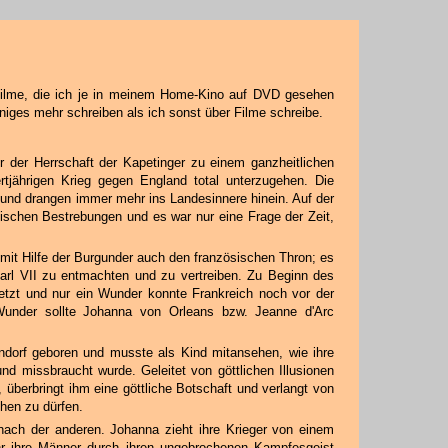
Filme, die ich je in meinem Home-Kino auf DVD gesehen
niges mehr schreiben als ich sonst über Filme schreibe.
r der Herrschaft der Kapetinger zu einem ganzheitlichen
tjährigen Krieg gegen England total unterzugehen. Die
 und drangen immer mehr ins Landesinnere hinein. Auf der
lischen Bestrebungen und es war nur eine Frage der Zeit,
mit Hilfe der Burgunder auch den französischen Thron; es
arl VII zu entmachten und zu vertreiben. Zu Beginn des
etzt und nur ein Wunder konnte Frankreich noch vor der
 Wunder sollte Johanna von Orleans bzw. Jeanne d'Arc
dorf geboren und musste als Kind mitansehen, wie ihre
nd missbraucht wurde. Geleitet von göttlichen Illusionen
, überbringt ihm eine göttliche Botschaft und verlangt von
hen zu dürfen.
nach der anderen. Johanna zieht ihre Krieger von einem
hr ihre Männer durch ihren ungebrochenen Kampfesgeist