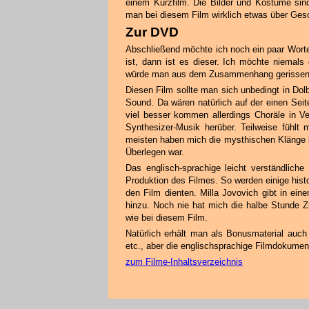
einem Kurzfilm. Die Bilder und Kostüme sin
man bei diesem Film wirklich etwas über Ges
Zur DVD
Abschließend möchte ich noch ein paar Wort
ist, dann ist es dieser. Ich möchte niemal
würde man aus dem Zusammenhang gerissen w
Diesen Film sollte man sich unbedingt in Do
Sound. Da wären natürlich auf der einen Se
viel besser kommen allerdings Choräle in Ve
Synthesizer-Musik herüber. Teilweise fühlt 
meisten haben mich die mysthischen Klänge b
Überlegen war.
Das englisch-sprachige leicht verständliche
Produktion des Filmes. So werden einige hist
den Film dienten. Milla Jovovich gibt in e
hinzu. Noch nie hat mich die halbe Stunde Zu
wie bei diesem Film.
Natürlich erhält man als Bonusmaterial auch 
etc., aber die englischsprachige Filmdokumen
zum Filme-Inhaltsverzeichnis