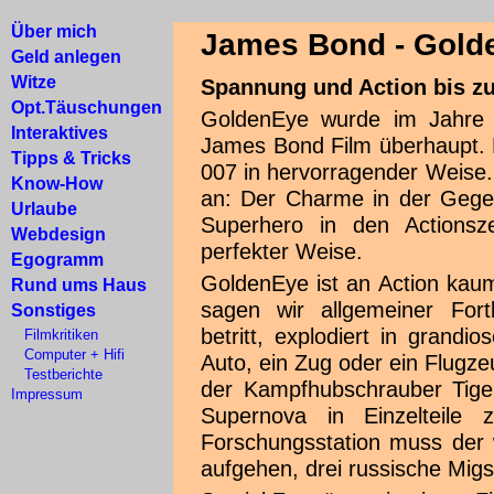
Über mich
James Bond - Gold
Geld anlegen
Witze
Spannung und Action bis z
Opt.Täuschungen
GoldenEye wurde im Jahre 1
Interaktives
James Bond Film überhaupt. 
Tipps & Tricks
007 in hervorragender Weise.
Know-How
an: Der Charme in der Gege
Urlaube
Superhero in den Actionsz
Webdesign
perfekter Weise.
Egogramm
GoldenEye ist an Action kaum
Rund ums Haus
sagen wir allgemeiner For
Sonstiges
betritt, explodiert in grand
Filmkritiken
Computer + Hifi
Auto, ein Zug oder ein Flugze
Testberichte
der Kampfhubschrauber Tiger
Impressum
Supernova in Einzelteile z
Forschungsstation muss der 
aufgehen, drei russische Migs