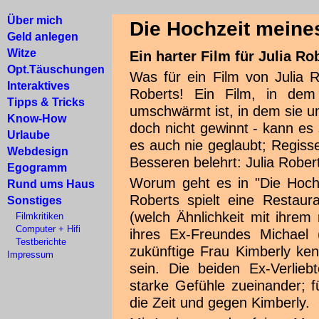
Über mich
Die Hochzeit meine
Geld anlegen
Witze
Ein harter Film für Julia Ro
Opt.Täuschungen
Was für ein Film von Julia R
Interaktives
Roberts! Ein Film, in dem
Tipps & Tricks
umschwärmt ist, in dem sie 
Know-How
doch nicht gewinnt - kann es
Urlaube
es auch nie geglaubt; Regiss
Webdesign
Besseren belehrt: Julia Rober
Egogramm
Worum geht es in "Die Hochz
Rund ums Haus
Roberts spielt eine Restaura
Sonstiges
(welch Ähnlichkeit mit ihrem 
Filmkritiken
Computer + Hifi
ihres Ex-Freundes Michael 
Testberichte
zukünftige Frau Kimberly ke
Impressum
sein. Die beiden Ex-Verlie
starke Gefühle zueinander; 
die Zeit und gegen Kimberly.