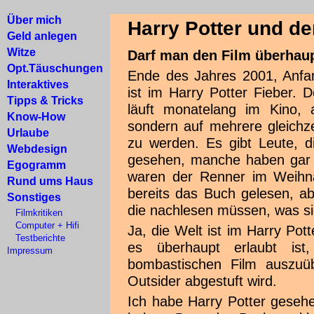
Über mich
Harry Potter und de
Geld anlegen
Witze
Darf man den Film überhaupt
Opt.Täuschungen
Ende des Jahres 2001, Anfa
Interaktives
ist im Harry Potter Fieber. De
Tipps & Tricks
läuft monatelang im Kino, 
Know-How
sondern auf mehrere gleichz
Urlaube
zu werden. Es gibt Leute, d
Webdesign
gesehen, manche haben gar e
Egogramm
waren der Renner im Weihna
Rund ums Haus
bereits das Buch gelesen, a
Sonstiges
die nachlesen müssen, was s
Filmkritiken
Computer + Hifi
Ja, die Welt ist im Harry Pot
Testberichte
es überhaupt erlaubt ist
Impressum
bombastischen Film auszuü
Outsider abgestuft wird.
Ich habe Harry Potter geseh