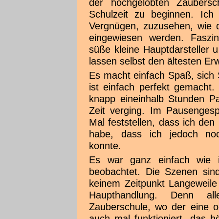
der hochgelobten Zaubersch
Schulzeit zu beginnen. Ich
Vergnügen, zuzusehen, wie d
eingewiesen werden. Faszini
süße kleine Hauptdarsteller
lassen selbst den ältesten E
Es macht einfach Spaß, sich
ist einfach perfekt gemacht.
knapp eineinhalb Stunden Pa
Zeit verging. Im Pausenges
Mal feststellen, dass ich de
habe, dass ich jedoch noc
konnte.
Es war ganz einfach wie
beobachtet. Die Szenen sin
keinem Zeitpunkt Langeweile a
Haupthandlung. Denn al
Zauberschule, wo der eine o
auch mal funktioniert, das h