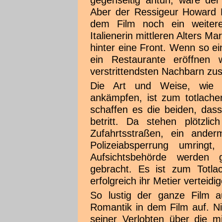
gegenseitig antun, wäre der
Aber der Ressigeur Howard 
dem Film noch ein weitere
Italienerin mittleren Alters Ma
hinter eine Front. Wenn so e
ein Restaurante eröffnen 
verstrittendsten Nachbarn z
Die Art und Weise, wie 
ankämpfen, ist zum totlachen
schaffen es die beiden, das
betritt. Da stehen plötzlic
Zufahrtsstraßen, ein ander
Polizeiabsperrung umring
Aufsichtsbehörde werden 
gebracht. Es ist zum Totla
erfolgreich ihr Metier verteidi
So lustig der ganze Film 
Romantik in dem Film auf. N
seiner Verlobten über die m