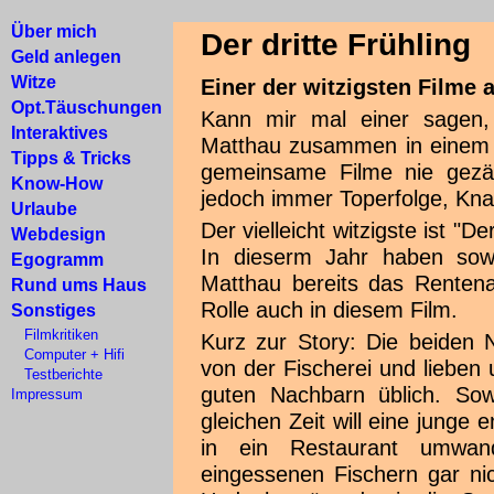
Über mich
Der dritte Frühling
Geld anlegen
Witze
Einer der witzigsten Filme a
Opt.Täuschungen
Kann mir mal einer sagen
Interaktives
Matthau zusammen in einem F
Tipps & Tricks
gemeinsame Filme nie gezä
Know-How
jedoch immer Toperfolge, Kna
Urlaube
Der vielleicht witzigste ist "D
Webdesign
In dieserm Jahr haben so
Egogramm
Matthau bereits das Rentenal
Rund ums Haus
Rolle auch in diesem Film.
Sonstiges
Filmkritiken
Kurz zur Story: Die beiden
Computer + Hifi
von der Fischerei und lieben 
Testberichte
guten Nachbarn üblich. Sow
Impressum
gleichen Zeit will eine junge 
in ein Restaurant umwan
eingessenen Fischern gar ni