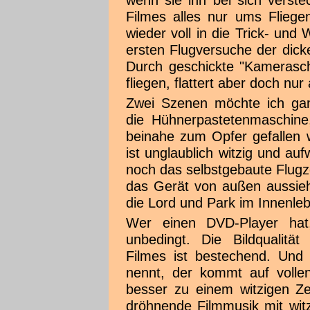
wenn sie ihn bei sich verst
Filmes alles nur ums Fliege
wieder voll in die Trick- und W
ersten Flugversuche der dick
Durch geschickte "Kamerasch
fliegen, flattert aber doch nur 
Zwei Szenen möchte ich ga
die Hühnerpastetenmaschine
beinahe zum Opfer gefallen 
ist unglaublich witzig und au
noch das selbstgebaute Flug
das Gerät von außen aussieht
die Lord und Park im Innenle
Wer einen DVD-Player ha
unbedingt. Die Bildqualität
Filmes ist bestechend. Und
nennt, der kommt auf voll
besser zu einem witzigen Ze
dröhnende Filmmusik mit wit