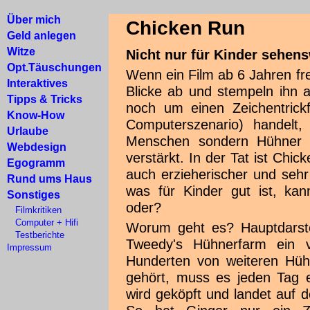
Über mich
Chicken Run
Geld anlegen
Witze
Nicht nur für Kinder sehens
Opt.Täuschungen
Wenn ein Film ab 6 Jahren fre
Interaktives
Blicke ab und stempeln ihn 
Tipps & Tricks
noch um einen Zeichentrick
Know-How
Computerszenario) handelt,
Urlaube
Menschen sondern Hühner s
Webdesign
verstärkt. In der Tat ist Chic
Egogramm
auch erzieherischer und sehr
Rund ums Haus
was für Kinder gut ist, ka
Sonstiges
oder?
Filmkritiken
Computer + Hifi
Worum geht es? Hauptdarstel
Testberichte
Tweedy's Hühnerfarm ein 
Impressum
Hunderten von weiteren Hühn
gehört, muss es jeden Tag e
wird geköpft und landet auf d