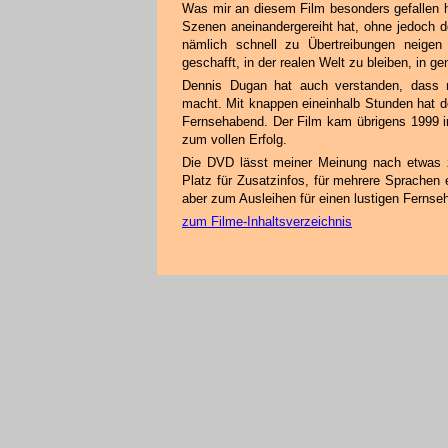
Was mir an diesem Film besonders gefallen h
Szenen aneinandergereiht hat, ohne jedoch de
nämlich schnell zu Übertreibungen neige
geschafft, in der realen Welt zu bleiben, in g
Dennis Dugan hat auch verstanden, dass 
macht. Mit knappen eineinhalb Stunden hat de
Fernsehabend. Der Film kam übrigens 1999 in
zum vollen Erfolg.
Die DVD lässt meiner Meinung nach etwas z
Platz für Zusatzinfos, für mehrere Sprachen
aber zum Ausleihen für einen lustigen Fernse
zum Filme-Inhaltsverzeichnis