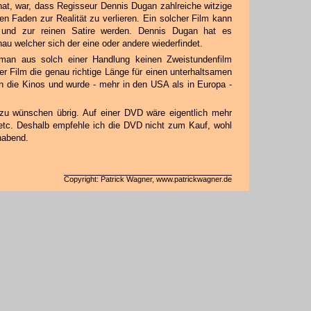
at, war, dass Regisseur Dennis Dugan zahlreiche witzige
n Faden zur Realität zu verlieren. Ein solcher Film kann
n und zur reinen Satire werden. Dennis Dugan hat es
enau welcher sich der eine oder andere wiederfindet.
man aus solch einer Handlung keinen Zweistundenfilm
r Film die genau richtige Länge für einen unterhaltsamen
 die Kinos und wurde - mehr in den USA als in Europa -
u wünschen übrig. Auf einer DVD wäre eigentlich mehr
 etc. Deshalb empfehle ich die DVD nicht zum Kauf, wohl
habend.
Copyright: Patrick Wagner, www.patrickwagner.de