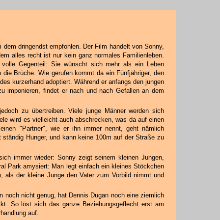
dem dringendst empfohlen. Der Film handelt von Sonny,
m alles recht ist nur kein ganz normales Familienleben.
 volle Gegenteil: Sie wünscht sich mehr als ein Leben
n die Brüche. Wie gerufen kommt da ein Fünfjähriger, den
es kurzerhand adoptiert. Während er anfangs den jungen
zu imponieren, findet er nach und nach Gefallen an dem
 jedoch zu übertreiben. Viele junge Männer werden sich
iele wird es vielleicht auch abschrecken, was da auf einen
nen "Partner", wie er ihn immer nennt, geht nämlich
hat ständig Hunger, und kann keine 100m auf der Straße zu
 sich immer wieder: Sonny zeigt seinem kleinen Jungen,
ral Park amysiert: Man legt einfach ein kleines Stöckchen
ich, als der kleine Junge den Vater zum Vorbild nimmt und
n noch nicht genug, hat Dennis Dugan noch eine ziemlich
ckt. So löst sich das ganze Beziehungsgeflecht erst am
rhandlung auf.