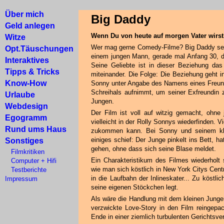
Über mich
Big Daddy
Geld anlegen
Wenn Du von heute auf morgen Vater wirst
Witze
Wer mag gerne Comedy-Filme? Big Daddy sei 
Opt.Täuschungen
einem jungen Mann, gerade mal Anfang 30, de
Interaktives
Seine Geliebte ist in dieser Beziehung das
Tipps & Tricks
miteinander. Die Folge: Die Beziehung geht i
Know-How
Sonny unter Angabe des Namens eines Freund
Schreihals aufnimmt, um seiner Exfreundin 
Urlaube
Jungen.
Webdesign
Der Film ist voll auf witzig gemacht, ohne
Egogramm
vielleicht in der Rolly Sonnys wiederfinden. V
Rund ums Haus
zukommen kann. Bei Sonny und seinem klei
einiges schief: Der Junge pinkelt ins Bett, 
Sonstiges
gehen, ohne dass sich seine Blase meldet.
Filmkritiken
Ein Charakteristikum des Filmes wiederholt
Computer + Hifi
wie man sich köstlich in New York Citys Cent
Testberichte
in die Laufbahn der Inlineskater... Zu köstl
Impressum
seine eigenen Stöckchen legt.
Als wäre die Handlung mit dem kleinen Junge
verzwickte Love-Story in den Film reingepa
Ende in einer ziemlich turbulenten Gerichtsve