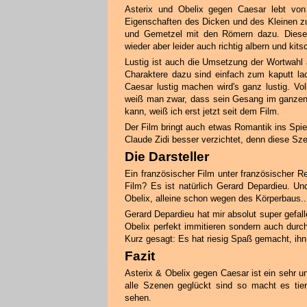
Asterix und Obelix gegen Caesar lebt von
Eigenschaften des Dicken und des Kleinen z
und Gemetzel mit den Römern dazu. Diese 
wieder aber leider auch richtig albern und kits
Lustig ist auch die Umsetzung der Wortwahl
Charaktere dazu sind einfach zum kaputt la
Caesar lustig machen wird's ganz lustig. Vo
weiß man zwar, dass sein Gesang im ganzen 
kann, weiß ich erst jetzt seit dem Film.
Der Film bringt auch etwas Romantik ins Spiel
Claude Zidi besser verzichtet, denn diese Sze
Die Darsteller
Ein französischer Film unter französischer R
Film? Es ist natürlich Gerard Depardieu. Un
Obelix, alleine schon wegen des Körperbaus..
Gerard Depardieu hat mir absolut super gefal
Obelix perfekt immitieren sondern auch durch
Kurz gesagt: Es hat riesig Spaß gemacht, ihn
Fazit
Asterix & Obelix gegen Caesar ist ein sehr u
alle Szenen geglückt sind so macht es tie
sehen.