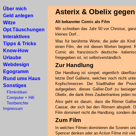
Über mich
Asterix & Obelix gegen
Geld anlegen
Alt bekannter Comic als Film
Witze
Wir schreiben das Jahr 50 vor Christus; ganz
Opt.Täuschungen
kleines Dorf...
Interaktives
Was für berühmte Worte, die jeder als Kind
Tipps & Tricks
einen Film, der mit diesen Worten beginnt: 
Know-How
Comic als französisch- deutsche- italieni
Urlaube
freigegeben ist, ist selbstverständlich.
Webdesign
Zur Handlung
Egogramm
Die Handlung ist simpel, eigentlich überflü
Rund ums Haus
letzte Dorf Galliens, welches noch nicht unt
Kopfschmerzen. Der Stadthalter der Provi
Sonstiges
aufgegeben, dieses Gallier-Dorf zu besiege
Filmkritiken
Obelix, die dank ihres Zaubertrankes jeden n
Computer + Hifi
Also geht es darum, dass die Römer Galli
Testberichte
Caesar, der sich bei den Römern abspielt. D
Impressum
Film dominiert nicht die Handlung, sondern d
Zum Film
In welchen Filmen dominieren die Szenen und
Spencer denken oder an Action Filme mit viel