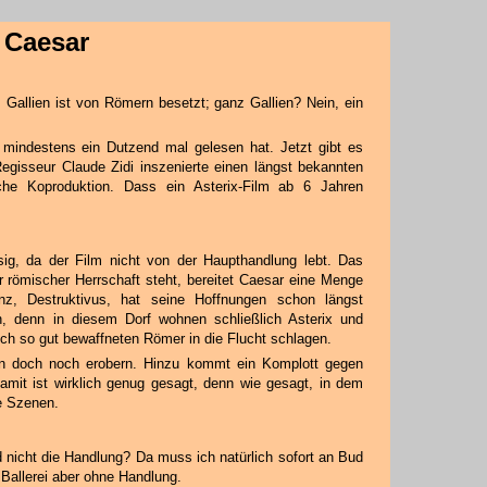
 Caesar
 Gallien ist von Römern besetzt; ganz Gallien? Nein, ein
 mindestens ein Dutzend mal gelesen hat. Jetzt gibt es
Regisseur Claude Zidi inszenierte einen längst bekannten
sche Koproduktion. Dass ein Asterix-Film ab 6 Jahren
ssig, da der Film nicht von der Haupthandlung lebt. Das
er römischer Herrschaft steht, bereitet Caesar eine Menge
nz, Destruktivus, hat seine Hoffnungen schon längst
n, denn in diesem Dorf wohnen schließlich Asterix und
och so gut bewaffneten Römer in die Flucht schlagen.
en doch noch erobern. Hinzu kommt ein Komplott gegen
amit ist wirklich genug gesagt, denn wie gesagt, in dem
ie Szenen.
 nicht die Handlung? Da muss ich natürlich sofort an Bud
 Ballerei aber ohne Handlung.