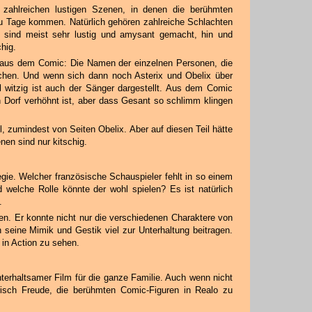
 zahlreichen lustigen Szenen, in denen die berühmten
u Tage kommen. Natürlich gehören zahlreiche Schlachten
sind meist sehr lustig und amysant gemacht, hin und
chig.
 aus dem Comic: Die Namen der einzelnen Personen, die
chen. Und wenn sich dann noch Asterix und Obelix über
ll witzig ist auch der Sänger dargestellt. Aus dem Comic
Dorf verhöhnt ist, aber dass Gesant so schlimm klingen
, zumindest von Seiten Obelix. Aber auf diesen Teil hätte
nen sind nur kitschig.
egie. Welcher französische Schauspieler fehlt in so einem
d welche Rolle könnte der wohl spielen? Es ist natürlich
.
len. Er konnte nicht nur die verschiedenen Charaktere von
 seine Mimik und Gestik viel zur Unterhaltung beitragen.
 in Action zu sehen.
nterhaltsamer Film für die ganze Familie. Auch wenn nicht
risch Freude, die berühmten Comic-Figuren in Realo zu