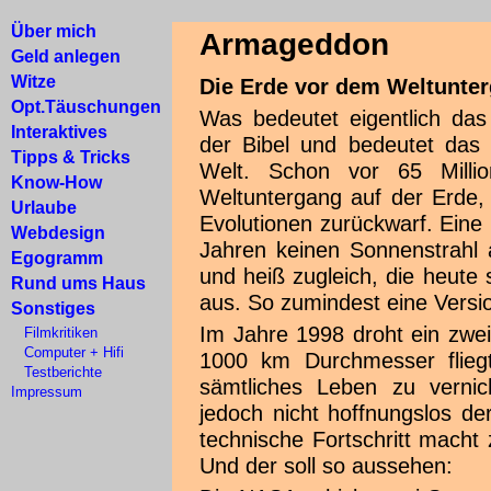
Über mich
Armageddon
Geld anlegen
Witze
Die Erde vor dem Weltunte
Opt.Täuschungen
Was bedeutet eigentlich d
Interaktives
der Bibel und bedeutet das 
Tipps & Tricks
Welt. Schon vor 65 Milli
Know-How
Weltuntergang auf der Erde,
Urlaube
Evolutionen zurückwarf. Eine
Webdesign
Jahren keinen Sonnenstrahl 
Egogramm
und heiß zugleich, die heute 
Rund ums Haus
aus. So zumindest eine Versi
Sonstiges
Im Jahre 1998 droht ein zwe
Filmkritiken
Computer + Hifi
1000 km Durchmesser fliegt
Testberichte
sämtliches Leben zu vernic
Impressum
jedoch nicht hoffnungslos de
technische Fortschritt macht
Und der soll so aussehen: