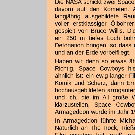
Die NASA schickt zwei Space 
davon) auf den Kometen. A
langjährig ausgebildete R
voller erstklassiger Ölboh
gespielt von Bruce Willis. 
ein 250 m tiefes Loch boh
Detonation bringen, so dass 
und an der Erde vorbeifliegt.
Haben wir denn so etwas ähn
Richtig, Space Cowboys hi
ähnlich ist: ein ewig langer F
Komik und Scherz, dann Ern
hochausgebildeten arrogante
und ich, die im All große W
klarzustellen, Space Cowb
Armageddon wurde im Jahr 1
In Armageddon führte Micha
Natürlich an The Rock, Rieß